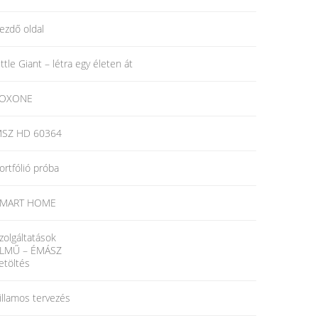
ezdő oldal
ittle Giant – létra egy életen át
LOXONE
SZ HD 60364
ortfólió próba
MART HOME
zolgáltatások
LMŰ – ÉMÁSZ
etöltés
illamos tervezés