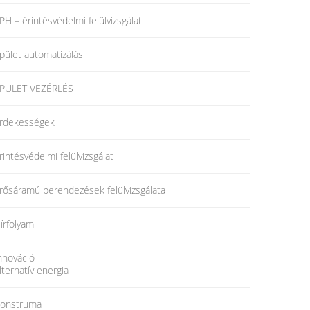
PH – érintésvédelmi felülvizsgálat
pület automatizálás
PÜLET VEZÉRLÉS
rdekességek
rintésvédelmi felülvizsgálat
rősáramú berendezések felülvizsgálata
írfolyam
nnováció
lternatív energia
onstruma