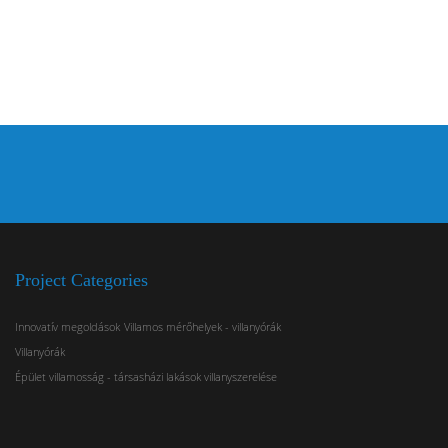
Project Categories
Innovatív megoldások
Villamos mérőhelyek - villanyórák
Villanyórák
Épület villamosság - társasházi lakások villanyszerelése