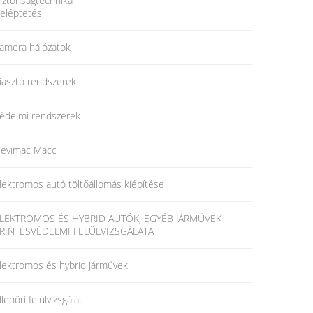
iztonságtechnika
eléptetés
amera hálózatok
iasztó rendszerek
édelmi rendszerek
evimac Macc
lektromos autó töltőállomás kiépítése
LEKTROMOS ÉS HYBRID AUTÓK, EGYÉB JÁRMŰVEK
RINTÉSVÉDELMI FELÜLVIZSGÁLATA
lektromos és hybrid járművek
llenőri felülvizsgálat