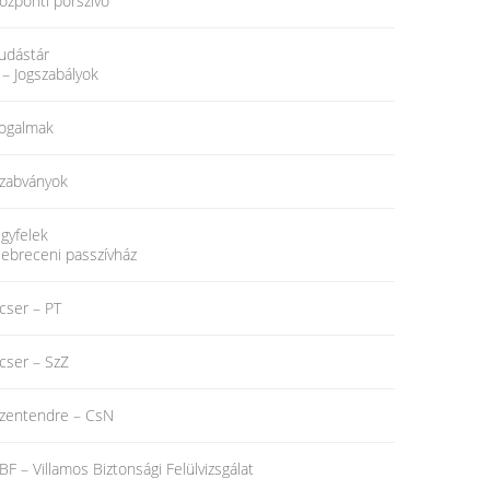
özponti porszívó
udástár
 – Jogszabályok
ogalmak
zabványok
gyfelek
ebreceni passzívház
cser – PT
cser – SzZ
zentendre – CsN
BF – Villamos Biztonsági Felülvizsgálat