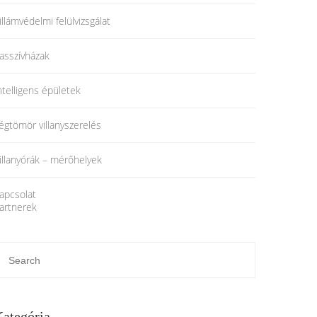
illámvédelmi felülvizsgálat
asszívházak
ntelligens épületek
égtömör villanyszerelés
illanyórák – mérőhelyek
apcsolat
artnerek
ategória