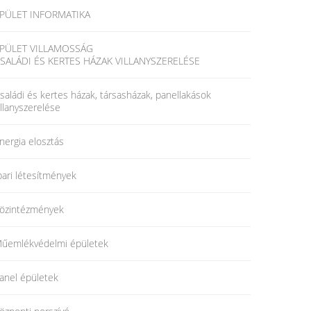
PÜLET INFORMATIKA
PÜLET VILLAMOSSÁG
SALÁDI ÉS KERTES HÁZAK VILLANYSZERELÉSE
saládi és kertes házak, társasházak, panellakások
illanyszerelése
nergia elosztás
pari létesítmények
özintézmények
űemlékvédelmi épületek
anel épületek