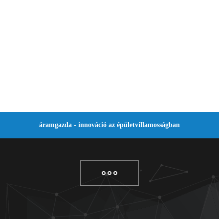
áramgazda - innováció az épületvillamosságban