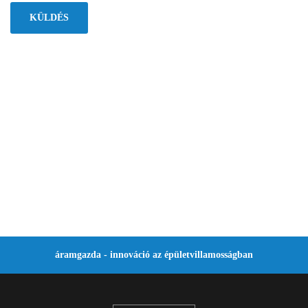
áramgazda - innováció az épületvillamosságban