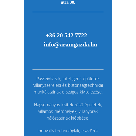
utca 38.
+36 20 542 7722
info@aramgazda.hu
Passzívházak, intelligens épületek
villanyszerelési és biztonságtechnikai
munkálatainak országos kivitelezése.
Hagyományos kivitelezésű épületek,
villamos mérőhelyek, villanyórák
hálózatainak kiépítése.
Innovatív technológiák, eszközök