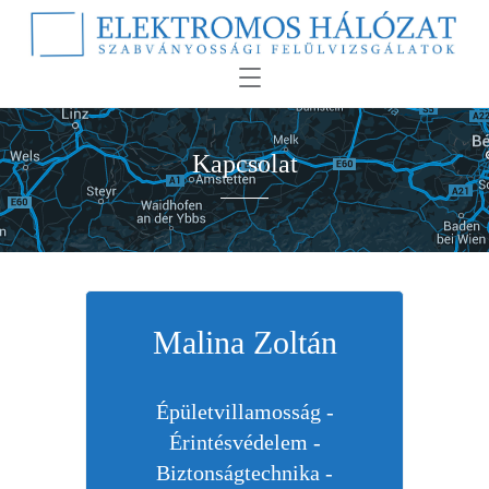
Kapcsolat
Malina Zoltán
Épületvillamosság -
Érintésvédelem -
Biztonságtechnika -