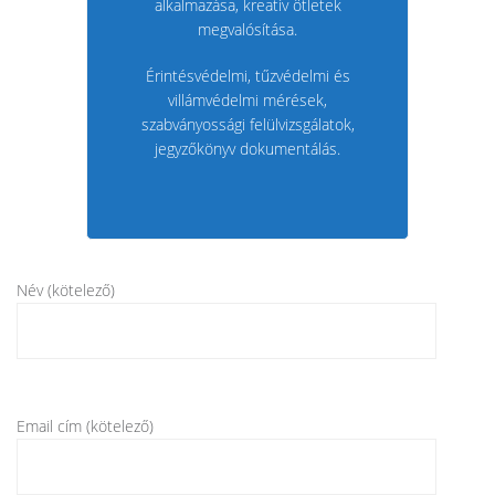
alkalmazása, kreatív ötletek
megvalósítása.
Érintésvédelmi, tűzvédelmi és
villámvédelmi mérések,
szabványossági felülvizsgálatok,
jegyzőkönyv dokumentálás.
Név (kötelező)
Email cím (kötelező)