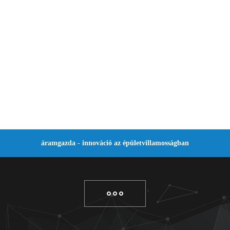
áramgazda - innováció az épületvillamosságban