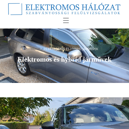
HOME
/
ELEKTROMOS ÉS HYBRID JÁRMŰVEK
Elektromos és hybrid járművek