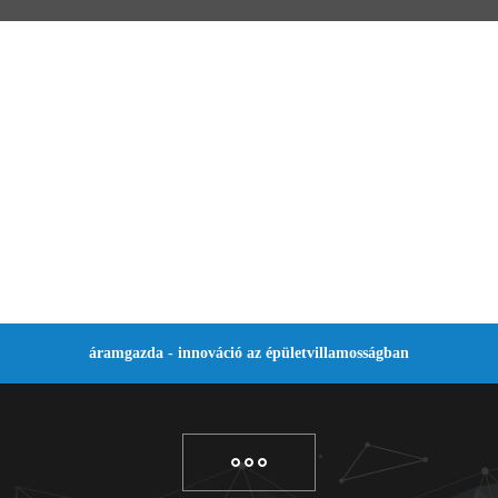
áramgazda - innováció az épületvillamosságban