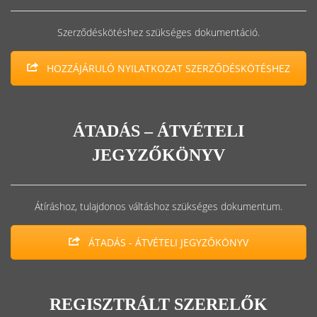
Szerződéskötéshez szükséges dokumentáció.
HOZZÁJÁRULÓ NYILATKOZAT SZERZŐDÉSKÖTÉSHEZ
ÁTADÁS – ÁTVÉTELI
JEGYZŐKÖNYV
Átíráshoz, tulajdonos váltáshoz szükséges dokumentum.
ÁTADÁS - ÁTVÉTELI JEGYZŐKÖNYV
REGISZTRÁLT SZERELŐK