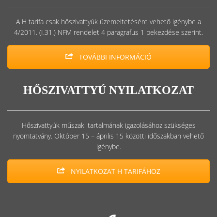
A H tarifa csak hőszivattyúk üzemeltetésére vehető igénybe a
4/2011. (I.31.) NFM rendelet 4 paragrafus 1 bekezdése szerint.
TOVÁBBI INFORMÁCIÓ
HŐSZIVATTYÚ NYILATKOZAT
Hőszivattyúk műszaki tartalmának igazolásához szükséges
nyomtatvány. Október 15 – április 15 közötti időszakban vehető
igénybe.
NYILATKOZAT H TARIFÁHOZ