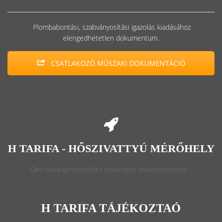
Plombabontási, szabványosítási igazolás kiadásához
elengedhetetlen dokumentum.
CSATLAKOZÓ MŰSZAKI DOKUMENTÁCIÓ
H TARIFA - HŐSZIVATTYÚ MÉRŐHELY
Geo tarifa igényléséhez szükséges dokumentumok...
H TARIFA TÁJÉKOZTAÓ