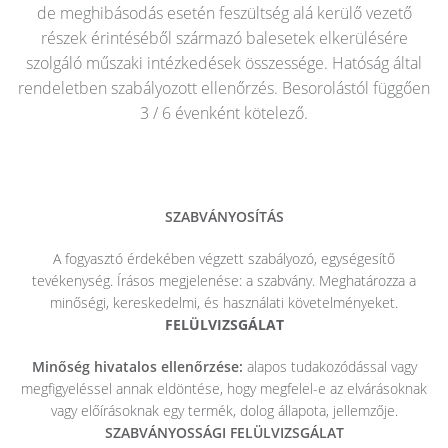
de meghibásodás esetén feszültség alá kerülő vezető
részek érintéséből származó balesetek elkerülésére
szolgáló műszaki intézkedések összessége. Hatóság által
rendeletben szabályozott ellenőrzés. Besorolástól függően
3 / 6 évenként kötelező.
SZABVÁNYOSÍTÁS
A fogyasztó érdekében végzett szabályozó, egységesítő
tevékenység. Írásos megjelenése: a szabvány. Meghatározza a
minőségi, kereskedelmi, és használati követelményeket.
FELÜLVIZSGÁLAT
Minőség hivatalos ellenőrzése:
alapos tudakozódással vagy
megfigyeléssel annak eldöntése, hogy megfelel-e az elvárásoknak
vagy előírásoknak egy termék, dolog állapota, jellemzője.
SZABVÁNYOSSÁGI FELÜLVIZSGÁLAT