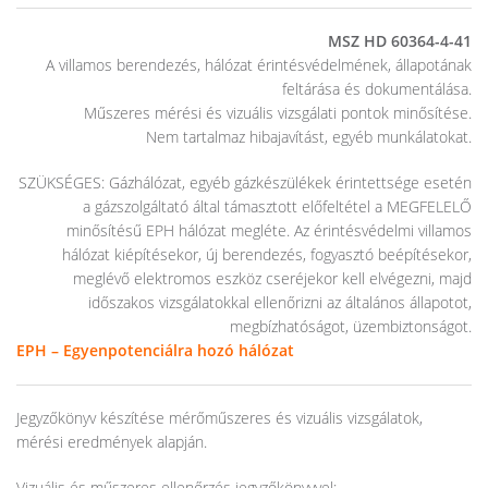
MSZ HD 60364-4-41
A villamos berendezés, hálózat érintésvédelmének, állapotának
feltárása és dokumentálása.
Műszeres mérési és vizuális vizsgálati pontok minősítése.
Nem tartalmaz hibajavítást, egyéb munkálatokat.
SZÜKSÉGES: Gázhálózat, egyéb gázkészülékek érintettsége esetén
a gázszolgáltató által támasztott előfeltétel a MEGFELELŐ
minősítésű EPH hálózat megléte. Az érintésvédelmi villamos
hálózat kiépítésekor, új berendezés, fogyasztó beépítésekor,
meglévő elektromos eszköz cseréjekor kell elvégezni, majd
időszakos vizsgálatokkal ellenőrizni az általános állapotot,
megbízhatóságot, üzembiztonságot.
EPH – Egyenpotenciálra hozó hálózat
Jegyzőkönyv készítése mérőműszeres és vizuális vizsgálatok,
mérési eredmények alapján.
Vizuális és műszeres ellenőrzés jegyzőkönyvvel: