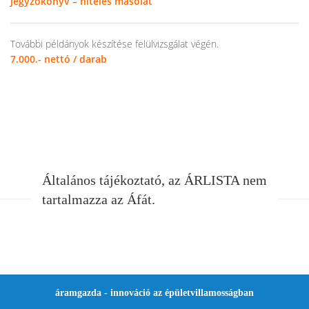
Jegyzőkönyv – hiteles másolat
További példányok készítése felülvizsgálat végén.
7.000.- nettó / darab
Általános tájékoztató, az ÁRLISTA nem
tartalmazza az Áfát.
áramgazda - innováció az épületvillamosságban