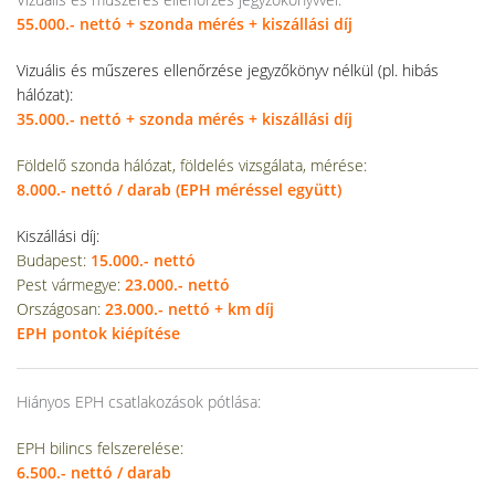
55.000.- nettó + szonda mérés
+ kiszállási díj
Vizuális és műszeres ellenőrzése jegyzőkönyv nélkül (pl. hibás
hálózat):
35.000.- nettó + szonda mérés + kiszállási díj
Földelő szonda hálózat, földelés vizsgá
lata, mérése:
8.000.- nettó / darab (EPH méréssel együtt)
Kiszállási díj:
Budapest:
15.000.- nettó
Pest vármegye:
23.000.- nettó
Országosan:
23.000.- nettó + km díj
EPH pontok kiépítése
Hiányos EPH csatlakozások pótlása:
EPH bilincs felszerelése:
6.500.- nettó / darab