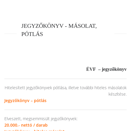
JEGYZŐKÖNYV - MÁSOLAT,
PÓTLÁS
ÉVF – jegyzőkönyv
Hitelesített jegyzőkönyvek pótlása, illetve további hiteles másolatok
készítése.
Jegyzőkönyv – pótlás
Elveszett, megsemmisült jegyzőkönyvek:
20.000.- nettó / darab