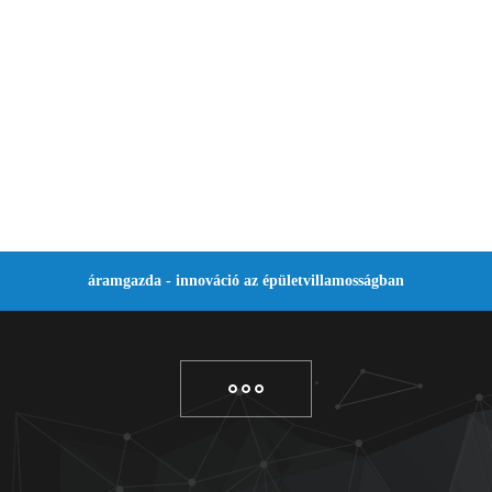
áramgazda - innováció az épületvillamosságban