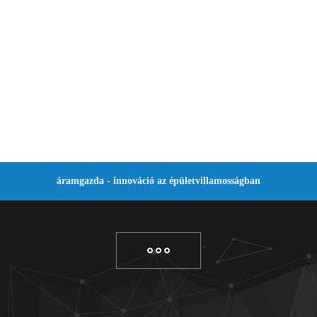
áramgazda - innováció az épületvillamosságban